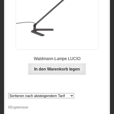
Produktseite
ausgewählt
werden.
Waldmann-Lampe LUCIO
In den Warenkorb legen
angezeigt,
6Ergebnisse
sortiert