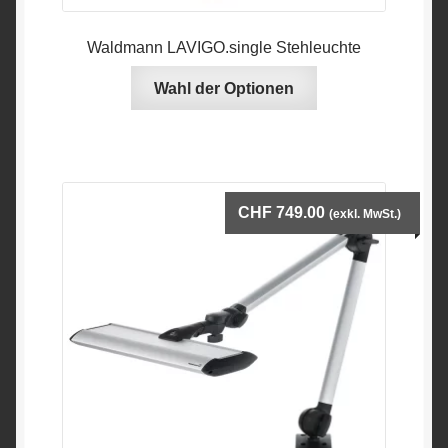
Waldmann LAVIGO.single Stehleuchte
Dieses
Wahl der Optionen
Produkt
hat
mehrere
Variationen.
Die
CHF
749.00
(exkl. MwSt.)
Optionen
können
auf
der
Produktseite
ausgewählt
werden.