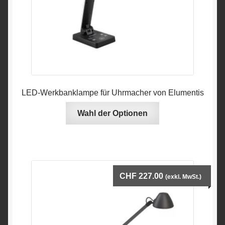
LED-Werkbanklampe für Uhrmacher von Elumentis
Dieses
Wahl der Optionen
Produkt
hat
mehrere
Variationen.
Die
CHF
227.00
(exkl. MwSt.)
Optionen
können
auf
der