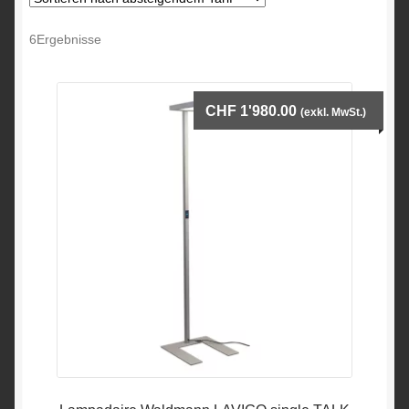
Ergonomische Sitze
angezeigt,
6Ergebnisse
sortiert
nach
Absaugung – ULT-Filtration
absteigendem
CHF
1'980.00
(exkl. MwSt.)
Preis
Maßgefertigte Tische – Schreibtische – Werkbänke
Messgeräte
Präzisionswerkzeuge
Über uns
Kontakt