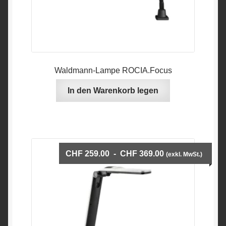
Waldmann-Lampe ROCIA.Focus
In den Warenkorb legen
Preisspanne:
CHF
259.00
-
CHF
369.00
(exkl. MwSt.)
CHF259.00
bis
CHF369.00