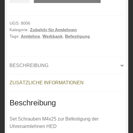
der
l
M4-
t
Befestigungen
e
für
r
UGS:
8006
Kategorie:
Zubehör für Armlehnen
HED-
n
Tags:
Armlehne
,
Werkbank
,
Befestigung
Uhrenarmlehnen
a
t
i
v
BESCHREIBUNG
e
:
ZUSÄTZLICHE INFORMATIONEN
Beschreibung
Set Schrauben M4x25 zur Befestigung der
Uhrenarmlehnen HED