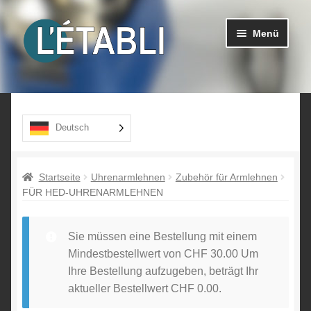
Zur
Zum
Menü
Navigation
Inhalt
gehen
springen
Ouvrir
Produkte
le
menu
Über uns
Deutsch
enfant
Kontakt
Startseite
Uhrenarmlehnen
Zubehör für Armlehnen
FÜR HED-UHRENARMLEHNEN
Sie müssen eine Bestellung mit einem
Mindestbestellwert von
CHF
30.00
Um
Ihre Bestellung aufzugeben, beträgt Ihr
aktueller Bestellwert
CHF
0.00
.