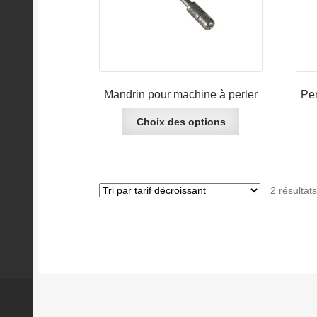
CHF 22.50
Mandrin pour machine à perler
Per
Ce
Choix des options
produit
a
plusieurs
variations.
2 résultats
Les
options
peuvent
être
choisies
sur
la
page
du