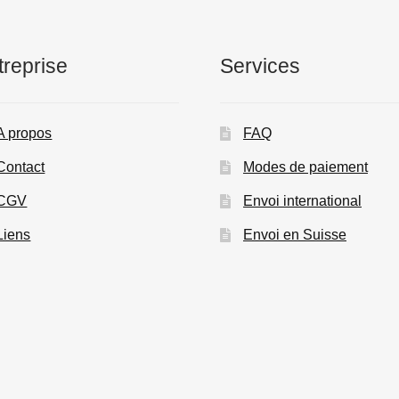
produit
treprise
Services
A propos
FAQ
Contact
Modes de paiement
CGV
Envoi international
Liens
Envoi en Suisse