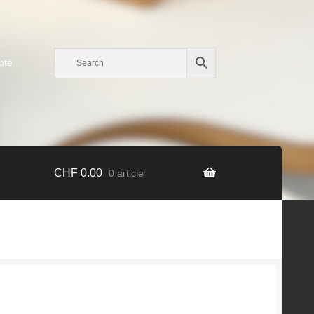
pte
CHF
0.00
0 article