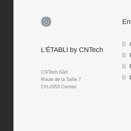
produit
Instagram
En
L’ÉTABLI by CNTech
CNTech Sàrl
Route de la Taille 7
CH-2053 Cernier