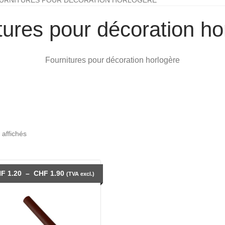
tures pour décoration ho
Fournitures pour décoration horlogère
Trié
 affichés
par
prix
décroissant
Plage
HF
1.20
–
CHF
1.90
(TVA excl.)
de
prix :
CHF 1.20
à