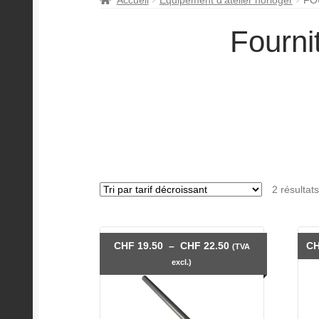
Fourni
2 résultats
Plage
CHF
19.50
–
CHF
22.50
C
(TVA
de
excl.)
prix :
CHF 19.50
à