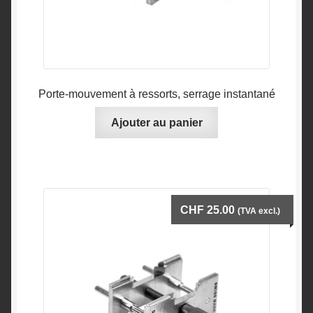
produit
Porte-mouvement à ressorts, serrage instantané
Ajouter au panier
CHF
25.00
(TVA excl.)