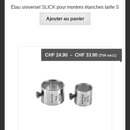
Étau universel SLICK pour montres étanches taille S
Ajouter au panier
Plage
CHF
24.90
–
CHF
33.90
(TVA excl.)
de
prix :
CHF 24.90
à
CHF 33.90