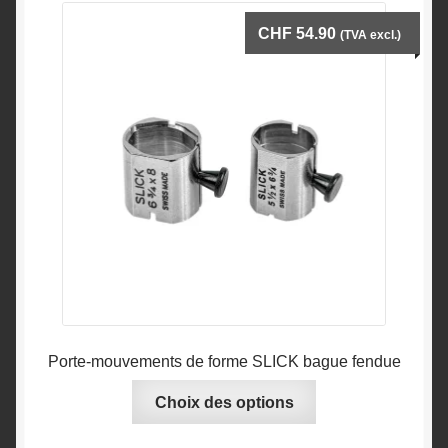
CHF
54.90
(TVA excl.)
Porte-mouvements de forme SLICK bague fendue
Ce
Choix des options
produit
a