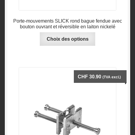
Porte-mouvements SLICK rond bague fendue avec
bouton ouvrant et réversible en laiton nickelé
Ce
Choix des options
produit
a
plusieurs
variations.
Les
CHF
30.90
(TVA excl.)
options
peuvent
être
choisies
sur
la
page
du