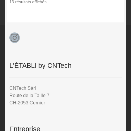
Trié
13 résultats affichés
par
prix
décroissant
Instagram
L’ÉTABLI by CNTech
CNTech Sàrl
Route de la Taille 7
CH-2053 Cernier
Entreprise