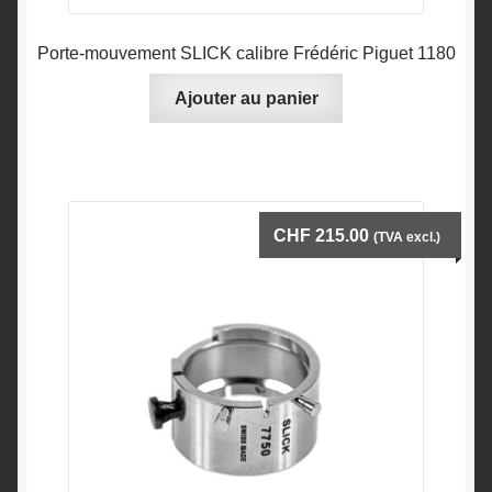
menu
Layettes d’horloger
enfant
Porte-mouvement SLICK calibre Frédéric Piguet 1180
Lampes d’établi
Ajouter au panier
Sièges ergonomiques
Aspiration – Filtration ULT
CHF
215.00
(TVA excl.)
Tables – bureaux – établis sur mesure
Appareils de mesure
Outillage de précision
A propos
Contact