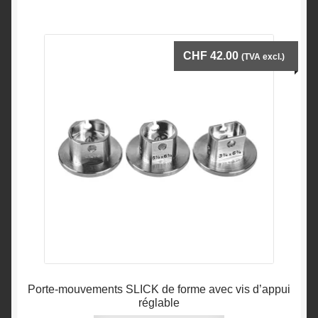
plusieurs
variations.
Les
CHF
42.00
(TVA excl.)
options
peuvent
être
choisies
sur
la
page
du
produit
Porte-mouvements SLICK de forme avec vis d’appui
réglable