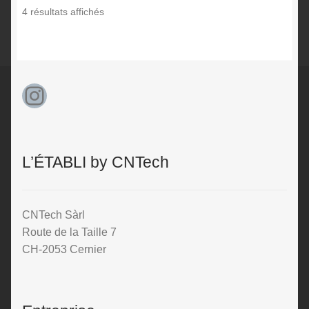
Trié
4 résultats affichés
par
prix
décroissant
Instagram
L’ÉTABLI by CNTech
CNTech Sàrl
Route de la Taille 7
CH-2053 Cernier