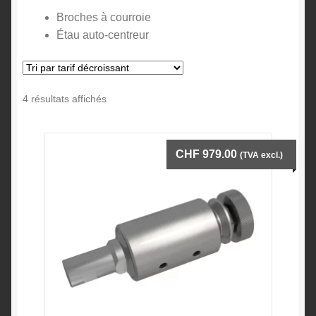
Broches à courroie
Sièges ergonomiques
Étau auto-centreur
Aspiration – Filtration ULT
Trié
4 résultats affichés
Tables – bureaux – établis sur mesure
par
prix
Appareils de mesure
décroissant
CHF
979.00
(TVA excl.)
Outillage de précision
A propos
Contact