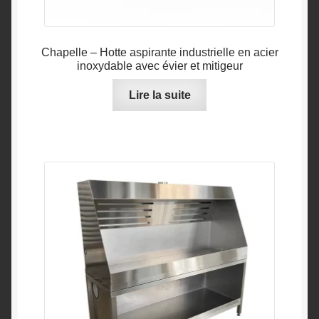
menu
Layettes d’horloger
enfant
Lampes d’établi
Chapelle – Hotte aspirante industrielle en acier
inoxydable avec évier et mitigeur
Sièges ergonomiques
Lire la suite
Aspiration – Filtration ULT
Tables – bureaux – établis sur mesure
Appareils de mesure
Outillage de précision
A propos
Contact