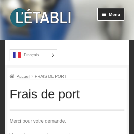
Aller
Aller
Menu
à
au
la
contenu
navigation
Ouvrir
Produits
le
menu
A propos
Français
enfant
Contact
Accueil
FRAIS DE PORT
Frais de port
Merci pour votre demande.