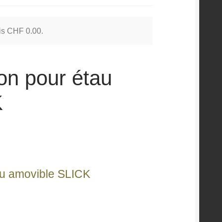
 is
CHF
0.00
.
ion pour étau
K
u amovible SLICK