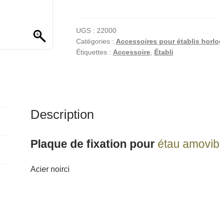
Plaque
t
de
e
fixation
r
UGS :
22000
Catégories :
Accessoires pour établis horlo
pour
n
Étiquettes :
Accessoire
,
Établi
étau
a
amovible
t
SLICK
i
v
e
Description
:
Plaque de fixation pour
étau amovib
Acier noirci