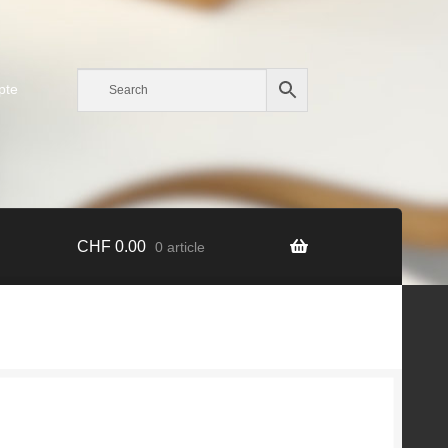
pte
CHF
0.00
0 article