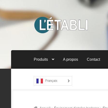
Aller
Aller
à
au
la
contenu
navigation
Produits
A propos
Contact
Français
Accueil
Équipement d'atelier horloger
Éta