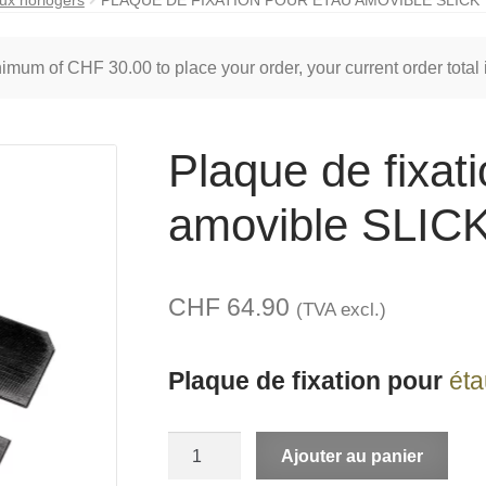
inimum of
CHF
30.00
to place your order, your current order total
Plaque de fixat
amovible SLIC
CHF
64.90
(TVA excl.)
Plaque de fixation pour
éta
quantité
A
Ajouter au panier
de
l