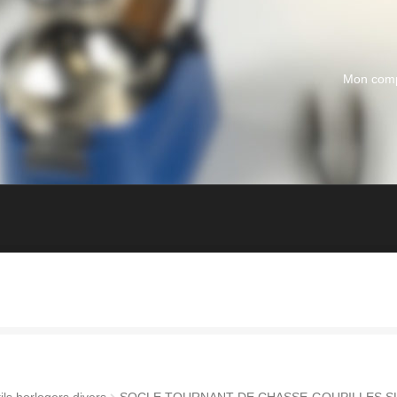
Mon com
ils horlogers divers
SOCLE TOURNANT DE CHASSE-GOUPILLES S