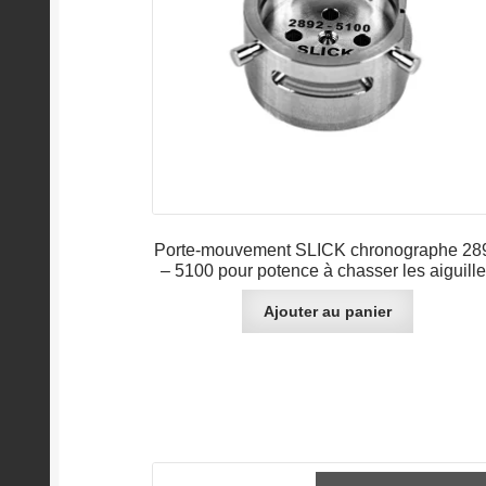
sur
la
page
du
produit
Porte-mouvement SLICK chronographe 28
– 5100 pour potence à chasser les aiguill
Ajouter au panier