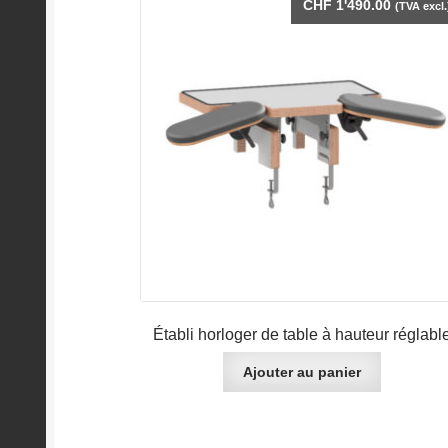
CHF
1'490.00
(TVA excl.
Établi horloger de table à hauteur réglabl
Ajouter au panier