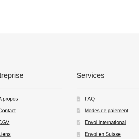
treprise
Services
A propos
FAQ
Contact
Modes de paiement
CGV
Envoi international
Liens
Envoi en Suisse