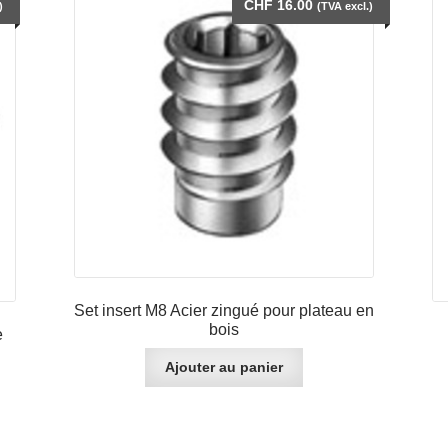
CHF
16.00
)
(TVA excl.)
Set insert M8 Acier zingué pour plateau en
bois
e
Ajouter au panier