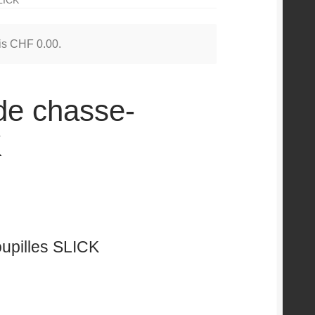
 is
CHF
0.00
.
de chasse-
K
upilles SLICK