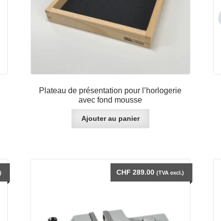
Plateau de présentation pour l’horlogerie
avec fond mousse
Ajouter au panier
.
CHF
289.00
)
(TVA excl.)