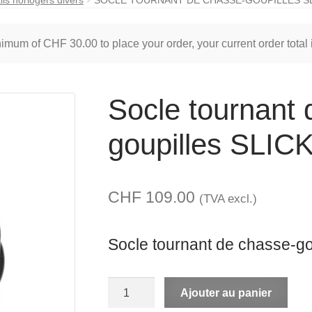
inimum of
CHF
30.00
to place your order, your current order total
Socle tournant 
goupilles SLIC
CHF
109.00
(TVA excl.)
Socle tournant de chasse-go
quantité
A
Ajouter au panier
de
l