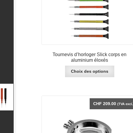
Tournevis d’horloger Slick corps en
aluminium éloxés
Ce
Choix des options
produit
a
plusieurs
variations
Les
CHF
209.00
(TVA excl.
options
peuvent
être
choisies