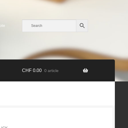
pte
CHF
0.00
0 article
LICK