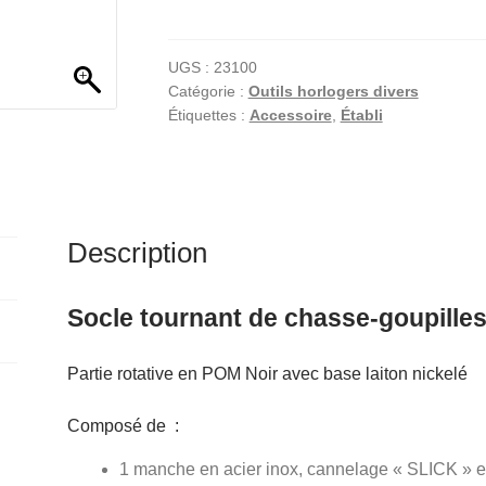
Socle
t
tournant
e
de
r
UGS :
23100
Catégorie :
Outils horlogers divers
chasse-
n
Étiquettes :
Accessoire
,
Établi
goupilles
a
SLICK
t
i
v
e
Description
:
Socle tournant de chasse-goupille
Partie rotative en POM Noir avec base laiton nickelé
Composé de :
1 manche en acier inox, cannelage « SLICK » et