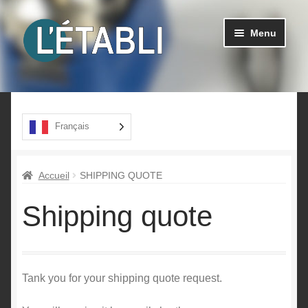
Aller
Aller
Menu
à
au
la
contenu
navigation
Ouvrir
Produits
le
menu
A propos
Français
enfant
Contact
Accueil
SHIPPING QUOTE
Shipping quote
Tank you for your shipping quote request.