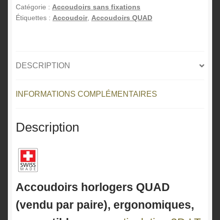
Catégorie :
Accoudoirs sans fixations
n
Étiquettes :
Accoudoir
,
Accoudoirs QUAD
a
t
i
v
DESCRIPTION
e
:
INFORMATIONS COMPLÉMENTAIRES
Description
Accoudoirs horlogers QUAD
(vendu par paire), ergonomiques,