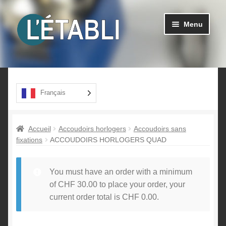
Aller
Aller
Menu
à
au
la
contenu
navigation
Ouvrir
Produits
le
menu
A propos
Français
enfant
Contact
Accueil
Accoudoirs horlogers
Accoudoirs sans
fixations
ACCOUDOIRS HORLOGERS QUAD
You must have an order with a minimum
of
CHF
30.00
to place your order, your
current order total is
CHF
0.00
.