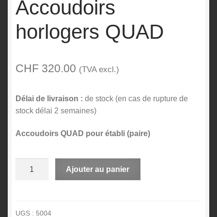
Accoudoirs
horlogers QUAD
CHF
320.00
(TVA excl.)
Délai de livraison :
de stock (en cas de rupture de
stock délai 2 semaines)
Accoudoirs QUAD pour établi (paire)
quantité
A
Ajouter au panier
de
l
Accoudoirs
t
horlogers
e
QUAD
r
UGS :
5004