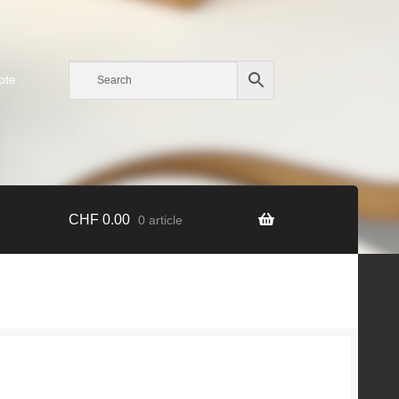
pte
CHF
0.00
0 article