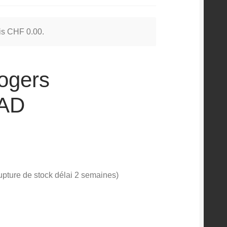
 is
CHF
0.00
.
ogers
PAD
upture de stock délai 2 semaines)