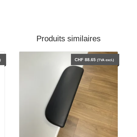
Produits similaires
CHF
88.65
)
(TVA excl.)