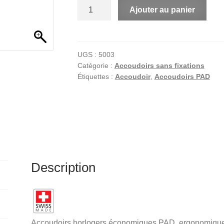
quantité
A
Ajouter au panier
de
l
Accoudoirs
t
horlogers
e
économiques
r
UGS :
5003
Catégorie :
Accoudoirs sans fixations
PAD
n
Étiquettes :
Accoudoir
,
Accoudoirs PAD
a
t
i
v
e
:
Description
Accoudoirs horlogers économiques PAD, ergonomiques,