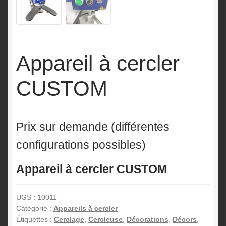
Appareil à cercler
CUSTOM
Prix sur demande (différentes
configurations possibles)
Appareil à cercler CUSTOM
UGS :
10011
Catégorie :
Appareils à cercler
Étiquettes :
Cerclage
,
Cercleuse
,
Décorations
,
Décors
,