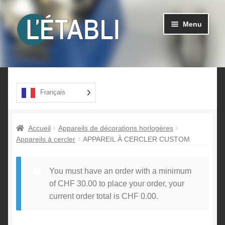
Aller
Aller
Menu
à
au
la
contenu
navigation
Ouvrir
Produits
le
menu
A propos
Français
enfant
Contact
Accueil
Appareils de décorations horlogères
Appareils à cercler
APPAREIL À CERCLER CUSTOM
You must have an order with a minimum
of
CHF
30.00
to place your order, your
current order total is
CHF
0.00
.