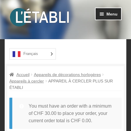
Aller
Aller
Menu
à
au
la
contenu
navigation
Ouvrir
Produits
le
menu
A propos
Français
enfant
Contact
Accueil
Appareils de décorations horlogères
Appareils à cercler
APPAREIL À CERCLER PLUS SUR
ÉTABLI
You must have an order with a minimum
of
CHF
30.00
to place your order, your
current order total is
CHF
0.00
.