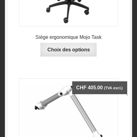
Siège ergonomique Mojo Task
Ce
Choix des options
produit
a
plusieurs
variations.
Les
CHF
405.00
(TVA excl.)
options
peuvent
être
choisies
sur
la