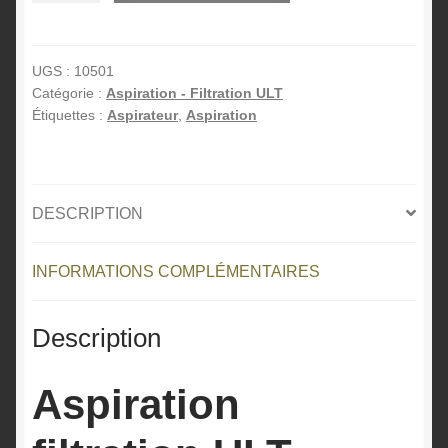
Aspiration
t
filtration
e
ULT
r
UGS :
10501
Catégorie :
Aspiration - Filtration ULT
JUMBO
n
Étiquettes :
Aspirateur
,
Aspiration
2.0
a
LRA
t
-
i
Fumées
v
DESCRIPTION
de
e
soudage
:
INFORMATIONS COMPLÉMENTAIRES
Description
Aspiration