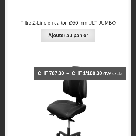
Filtre Z-Line en carton Ø50 mm ULT JUMBO
Ajouter au panier
Plage
CHF
787.00
–
CHF
1'109.00
(TVA excl.)
de
prix :
CHF 787.00
à
CHF 1'109.00