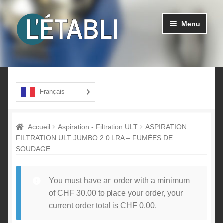
Aller
Aller
Menu
à
au
la
contenu
navigation
Ouvrir
Produits
le
menu
A propos
Français
enfant
Contact
Accueil
Aspiration - Filtration ULT
ASPIRATION
FILTRATION ULT JUMBO 2.0 LRA – FUMÉES DE
SOUDAGE
You must have an order with a minimum
of
CHF
30.00
to place your order, your
current order total is
CHF
0.00
.