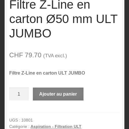
Filtre Z-Line en
carton Ø50 mm ULT
JUMBO
CHF
79.70
(TVA excl.)
Filtre Z-Line en carton ULT JUMBO
quantité
A
Ajouter au panier
de
l
Filtre
t
Z-
e
Line
r
UGS :
10801
Catégorie :
Aspiration - Filtration ULT
en
n