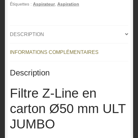
Étiquettes :
Aspirateur
,
Aspiration
carton
a
Ø50
t
mm
i
ULT
v
DESCRIPTION
JUMBO
e
:
INFORMATIONS COMPLÉMENTAIRES
Description
Filtre Z-Line en
carton Ø50 mm ULT
JUMBO