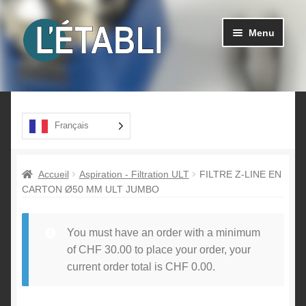
Aller
Aller
Menu
à
au
la
contenu
navigation
Ouvrir
Produits
le
menu
A propos
Français
enfant
Contact
Accueil
Aspiration - Filtration ULT
FILTRE Z-LINE EN
CARTON Ø50 MM ULT JUMBO
You must have an order with a minimum
of
CHF
30.00
to place your order, your
current order total is
CHF
0.00
.