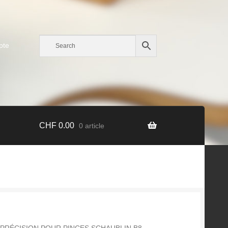
pte
CHF
0.00
0 article
PRÉCISION POUR PINCES SCHAUBLIN B8,