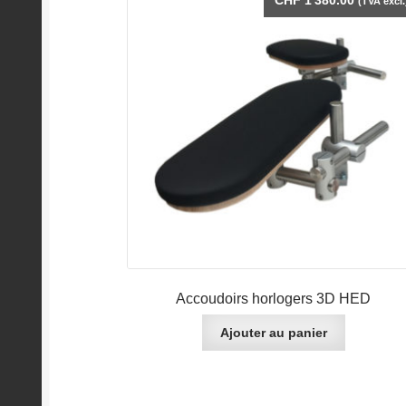
CHF
1'380.00
(TVA excl.
Accoudoirs horlogers 3D HED
Ajouter au panier