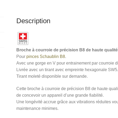
pinces
i
Schaublin
v
B8,
e
Description
diamètre
:
32mm,
Quill
Standard
Broche à courroie de précision B8 de haute qualité 
Pour
pinces Schaublin B8
.
Avec une gorge en V pour entrainement par courroie 
Livrée avec un tirant avec empreinte hexagonale SW5
Tirant moleté disponible sur demande.
Cette broche à courroie de précision B8 de haute quali
de concevoir un appareil d’une grande fiabilité.
Une longévité accrue grâce aux vibrations réduites vo
maintenance minimes.