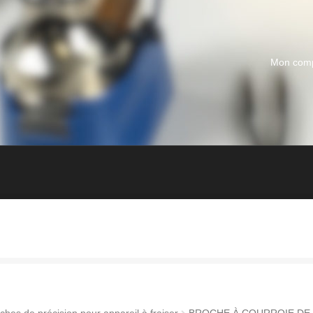
Mon com
ches de précision pour appareil à fraiser
BROCHE À COURROIE DE 