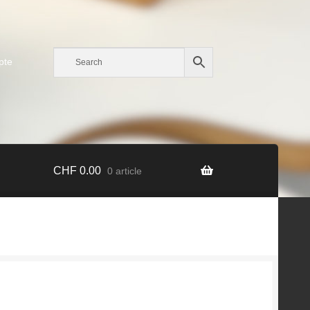
pte
CHF
0.00
0 article