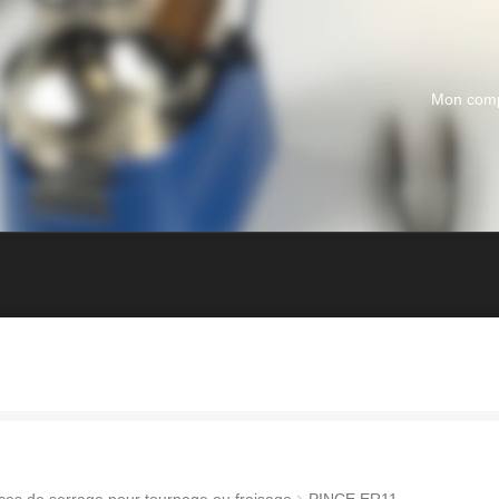
Mon com
ces de serrage pour tournage ou fraisage
PINCE ER11