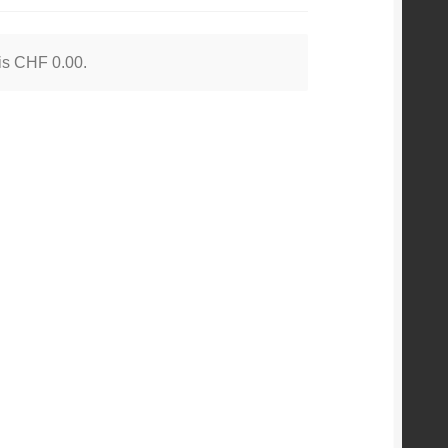
 is
CHF
0.00
.