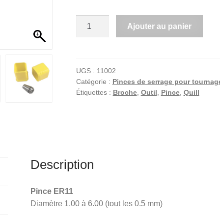
quantité
Ajouter au panier
de
A
Pince
l
ER11
t
UGS :
11002
e
Catégorie :
Pinces de serrage pour tournag
Étiquettes :
Broche
,
Outil
,
Pince
,
Quill
r
n
a
t
i
v
Description
e
:
Pince ER11
Diamètre 1.00 à 6.00 (tout les 0.5 mm)