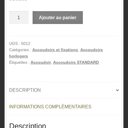
quantité
A
Ajouter au panier
de
l
Ensemble
t
accoudoirs
e
circulaires
r
UGS :
5012
Catégories :
Accoudoirs et fixations
,
Accoudoirs
n
horlogers
a
Étiquettes :
Accoudoir
,
Accoudoirs STANDARD
t
i
v
e
DESCRIPTION
:
INFORMATIONS COMPLÉMENTAIRES
Description