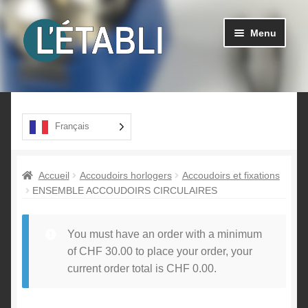
Aller
Aller
Menu
à
au
la
contenu
navigation
Ouvrir
Produits
le
menu
A propos
Français
enfant
Contact
Accueil
Accoudoirs horlogers
Accoudoirs et fixations
ENSEMBLE ACCOUDOIRS CIRCULAIRES
You must have an order with a minimum
of
CHF
30.00
to place your order, your
current order total is
CHF
0.00
.