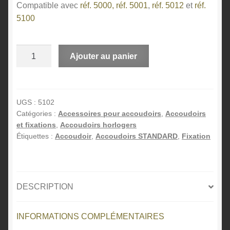
Compatible avec
réf. 5000,
réf. 5001
,
réf. 5012
et
réf.
5100
quantité
A
Ajouter au panier
de
l
Plaques
t
interface
e
pour
r
UGS :
5102
Catégories :
Accessoires pour accoudoirs
,
Accoudoirs
articulations
n
et fixations
,
Accoudoirs horlogers
a
Étiquettes :
Accoudoir
,
Accoudoirs STANDARD
,
Fixation
t
i
v
e
DESCRIPTION
:
INFORMATIONS COMPLÉMENTAIRES