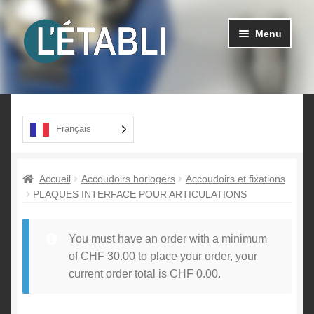
Aller
Aller
Menu
à
au
la
contenu
navigation
Ouvrir
Produits
le
menu
A propos
Français
enfant
Contact
Accueil
Accoudoirs horlogers
Accoudoirs et fixations
PLAQUES INTERFACE POUR ARTICULATIONS
You must have an order with a minimum
of
CHF
30.00
to place your order, your
current order total is
CHF
0.00
.