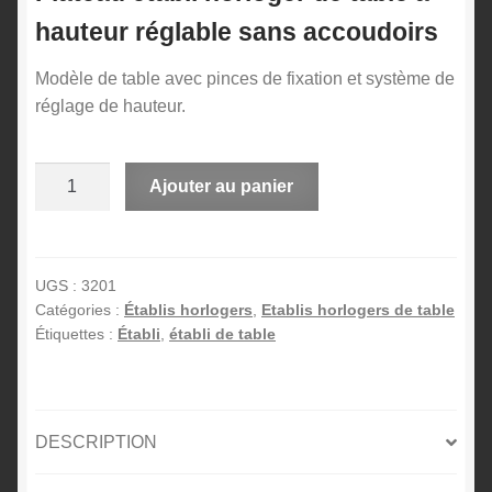
hauteur réglable sans
accoudoirs
Modèle de table avec pinces de fixation et système de
réglage de hauteur.
quantité
A
Ajouter au panier
de
l
Établi
t
horloger
e
de
r
UGS :
3201
Catégories :
Établis horlogers
,
Etablis horlogers de table
table
n
Étiquettes :
Établi
,
établi de table
à
a
hauteur
t
réglable
i
(sans
v
DESCRIPTION
accoudoirs)
e
: