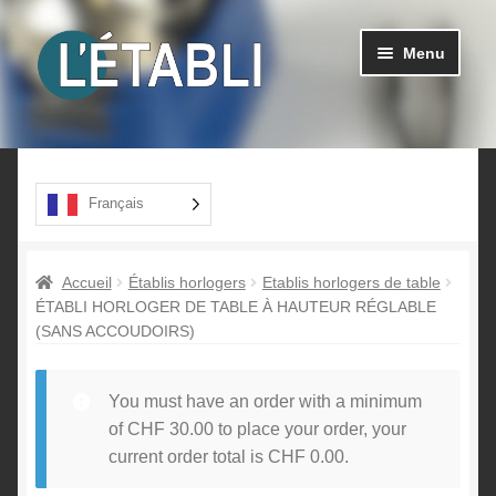
Aller
Aller
Menu
à
au
la
contenu
navigation
Ouvrir
Produits
le
menu
A propos
Français
enfant
Contact
Accueil
Établis horlogers
Etablis horlogers de table
ÉTABLI HORLOGER DE TABLE À HAUTEUR RÉGLABLE
(SANS ACCOUDOIRS)
You must have an order with a minimum
of
CHF
30.00
to place your order, your
current order total is
CHF
0.00
.