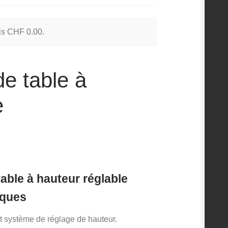
 is
CHF
0.00
.
de table à
e
table à hauteur réglable
iques
et système de réglage de hauteur.