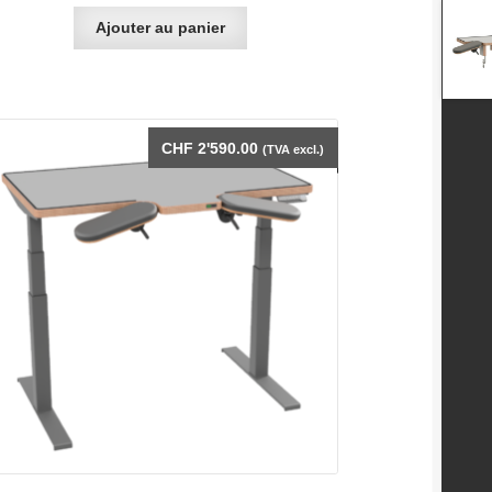
Ajouter au panier
CHF
2'590.00
(TVA excl.)