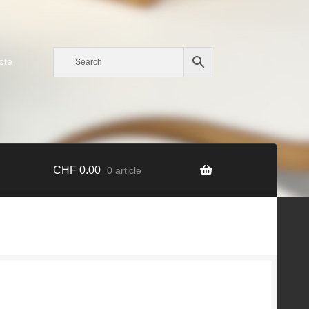
pte
CHF
0.00
0 article