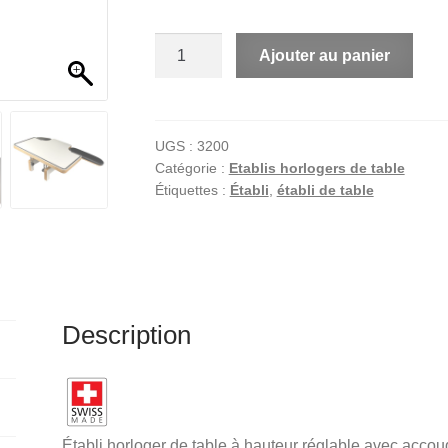
quantité
A
Ajouter au panier
de
l
Établi
t
horloger
e
de
r
UGS :
3200
Catégorie :
Etablis horlogers de table
table
n
Étiquettes :
Établi
,
établi de table
à
a
hauteur
t
réglable
i
v
e
:
Description
Établi horloger de table à hauteur réglable avec acco