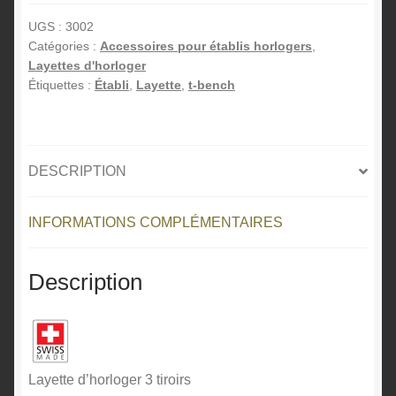
d'horloger
e
3
r
UGS :
3002
Catégories :
Accessoires pour établis horlogers
,
tiroirs
n
Layettes d'horloger
a
Étiquettes :
Établi
,
Layette
,
t-bench
t
i
v
e
DESCRIPTION
:
INFORMATIONS COMPLÉMENTAIRES
Description
Layette d’horloger 3 tiroirs