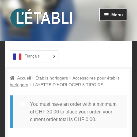
Aller
Aller
Menu
à
au
la
contenu
navigation
Ouvrir
Produits
le
menu
A propos
Français
enfant
Contact
Accueil
Établis horlogers
Accessoires pour établis
horlogers
LAYETTE D’HORLOGER 3 TIROIRS
You must have an order with a minimum
of
CHF
30.00
to place your order, your
current order total is
CHF
0.00
.