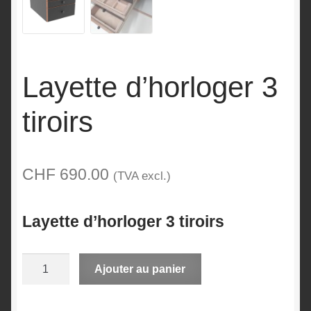
Layette d’horloger 3
tiroirs
CHF
690.00
(TVA excl.)
Layette d’horloger 3 tiroirs
quantité
A
Ajouter au panier
de
l
Layette
t