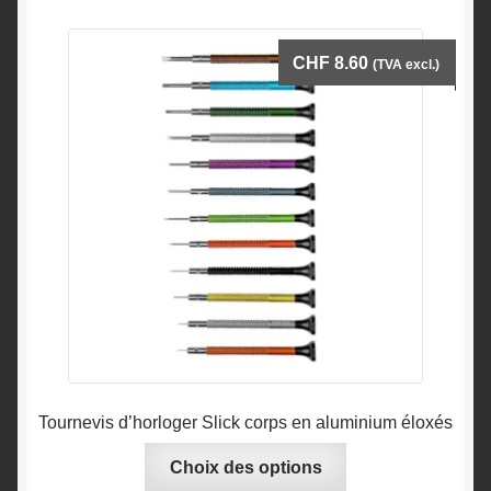
CHF
8.60
(TVA excl.)
Tournevis d’horloger Slick corps en aluminium éloxés
Ce
Choix des options
produit