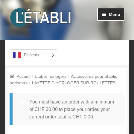
Aller
Aller
Menu
à
au
la
contenu
navigation
Ouvrir
Produits
le
menu
A propos
Français
enfant
Contact
Accueil
Établis horlogers
Accessoires pour établis
horlogers
LAYETTE D’HORLOGER SUR ROULETTES
You must have an order with a minimum
of
CHF
30.00
to place your order, your
current order total is
CHF
0.00
.