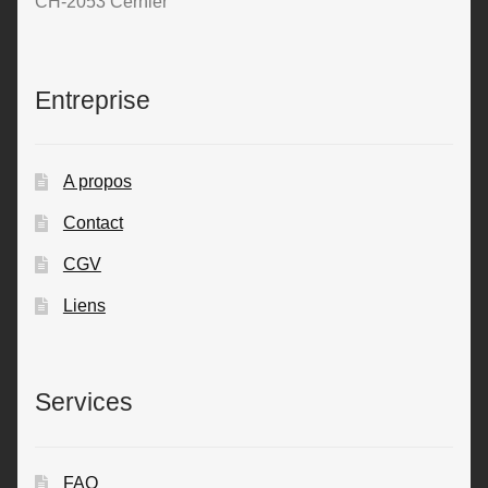
CH-2053 Cernier
Entreprise
A propos
Contact
CGV
Liens
Services
FAQ