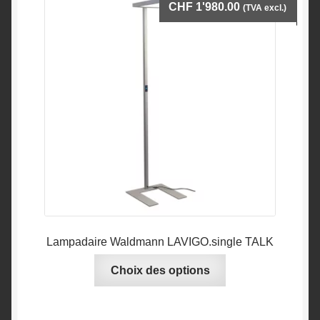
CHF
1'980.00
(TVA excl.)
Lampadaire Waldmann LAVIGO.single TALK
Ce
Choix des options
produit
a
plusieurs