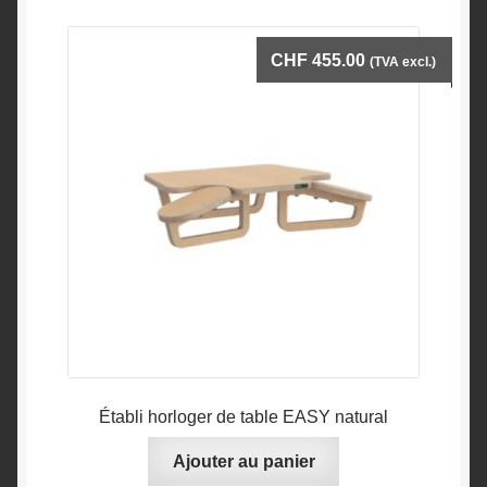
variations.
Les
CHF
455.00
(TVA excl.)
options
peuvent
être
choisies
sur
la
page
du
produit
Établi horloger de table EASY natural
Ajouter au panier