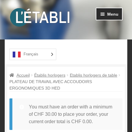
Aller
Aller
Menu
à
au
la
contenu
navigation
Ouvrir
Produits
le
menu
A propos
Français
enfant
Contact
Accueil
Établis horlogers
Etablis horlogers de table
PLATEAU DE TRAVAIL AVEC ACCOUDOIRS
ERGONOMIQUES 3D HED
You must have an order with a minimum
of
CHF
30.00
to place your order, your
current order total is
CHF
0.00
.