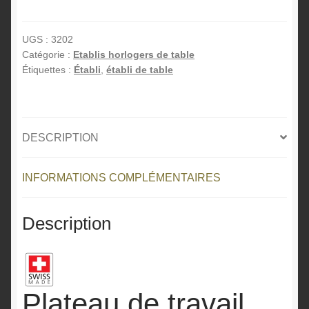
Plateau
t
de
e
travail
r
UGS :
3202
Catégorie :
Etablis horlogers de table
avec
n
Étiquettes :
Établi
,
établi de table
accoudoirs
a
ergonomiques
t
3D
i
HED
v
DESCRIPTION
e
:
INFORMATIONS COMPLÉMENTAIRES
Description
Plateau de travail