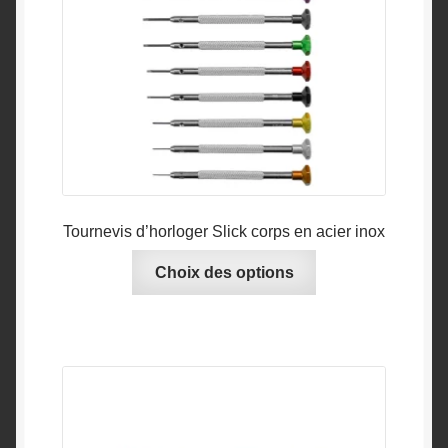
à
CHF 13.50
Tournevis d’horloger Slick corps en acier inox
Ce
Choix des options
produit
a
plusieurs
variations.
Les
options
peuvent