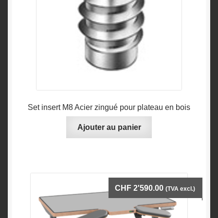
page
du
produit
Set insert M8 Acier zingué pour plateau en bois
Ajouter au panier
CHF
2'590.00
(TVA excl.)