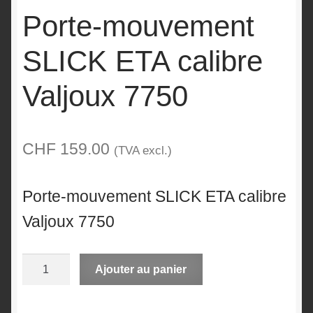
Porte-mouvement
SLICK ETA calibre
Valjoux 7750
CHF
159.00
(TVA excl.)
Porte-mouvement SLICK ETA calibre
Valjoux 7750
quantité
A
Ajouter au panier
de
l
Porte-
t