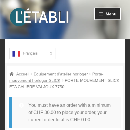
Aller
Aller
Menu
à
au
la
contenu
navigation
Ouvrir
Produits
le
menu
A propos
Français
enfant
Contact
Accueil
Équipement d'atelier horloger
Porte-
mouvement horloger SLICK
PORTE-MOUVEMENT SLICK
ETA CALIBRE VALJOUX 7750
You must have an order with a minimum
of
CHF
30.00
to place your order, your
current order total is
CHF
0.00
.