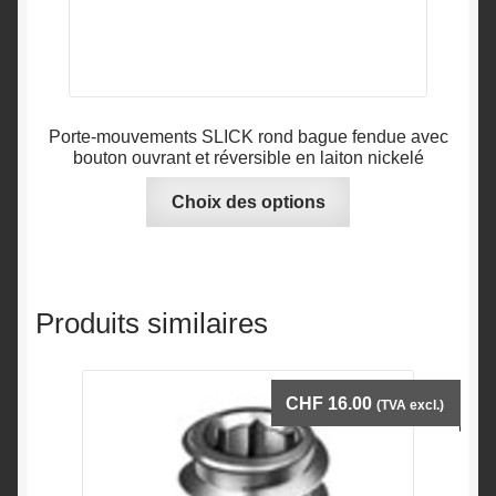
produit
Porte-mouvements SLICK rond bague fendue avec
bouton ouvrant et réversible en laiton nickelé
Ce
Choix des options
produit
a
plusieurs
variations.
Produits similaires
Les
options
peuvent
CHF
16.00
(TVA excl.)
être
choisies
sur
la