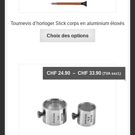
Tournevis d’horloger Slick corps en aluminium éloxés
Ce
Choix des options
produit
a
plusieurs
variations.
Les
Plage
CHF
24.90
–
CHF
33.90
(TVA excl.)
options
de
peuvent
prix :
être
CHF 24.90
choisies
à
sur
CHF 33.90
la
page
du