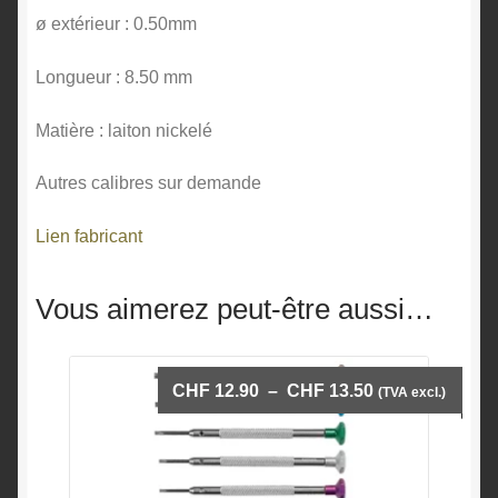
ø extérieur : 0.50mm
Longueur : 8.50 mm
Matière : laiton nickelé
Autres calibres sur demande
Lien fabricant
Vous aimerez peut-être aussi…
Plage
CHF
12.90
–
CHF
13.50
(TVA excl.)
de
prix :
CHF 12.90