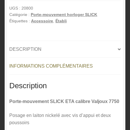
mouvement
e
SLICK
r
UGS :
20800
Catégorie :
Porte-mouvement horloger SLICK
ETA
n
Étiquettes :
Accessoire
,
Établi
calibre
a
Valjoux
t
7750
i
v
DESCRIPTION
e
:
INFORMATIONS COMPLÉMENTAIRES
Description
Porte-mouvement SLICK ETA calibre Valjoux 7750
Posage en laiton nickelé avec vis d’appui et deux
poussoirs