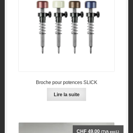
être
choisies
sur
la
page
du
produit
Broche pour potences SLICK
Lire la suite
CHF
49.00
(TVA excl.)