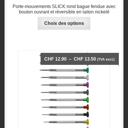
Porte-mouvements SLICK rond bague fendue avec
bouton ouvrant et réversible en laiton nickelé
Ce
Choix des options
produit
a
plusieurs
variations.
Les
Plage
CHF
12.90
–
CHF
13.50
(TVA excl.)
options
de
peuvent
prix :
être
CHF 12.90
choisies
à
sur
CHF 13.50
la
page
du
produit