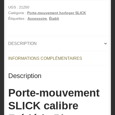
mouvement
e
SLICK
r
UGS :
21250
Catégorie :
Porte-mouvement horloger SLICK
calibre
n
Étiquettes :
Accessoire
,
Établi
Frédéric
a
Piguet
t
1180
i
v
DESCRIPTION
e
:
INFORMATIONS COMPLÉMENTAIRES
Description
Porte-mouvement
SLICK calibre