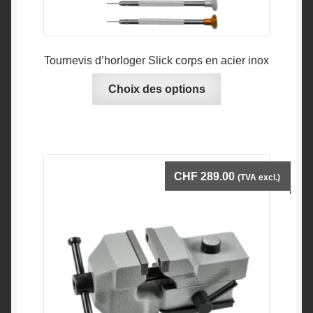
Tournevis d’horloger Slick corps en acier inox
Ce
Choix des options
produit
a
plusieurs
variations.
Les
CHF
289.00
(TVA excl.)
options
peuvent
être
choisies
sur
la
page
du