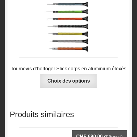
Tournevis d’horloger Slick corps en aluminium éloxés
Ce
Choix des options
produit
a
plusieurs
variations.
Produits similaires
Les
options
peuvent
CHF
690.00