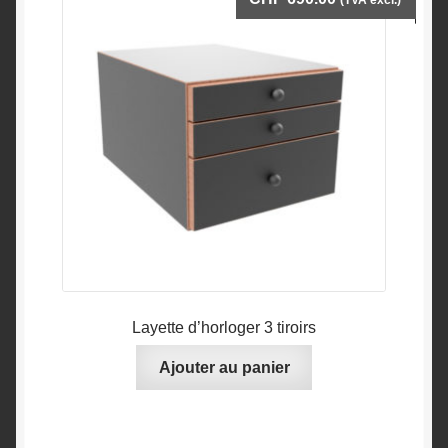
(TVA excl.)
être
choisies
sur
la
page
du
produit
Layette d’horloger 3 tiroirs
Ajouter au panier