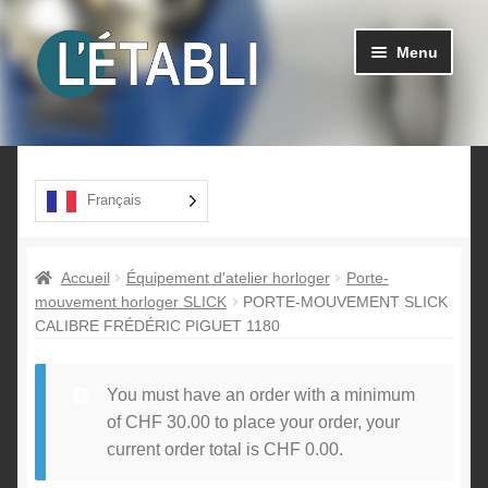
Aller
Aller
Menu
à
au
la
contenu
navigation
Ouvrir
Produits
le
menu
A propos
Français
enfant
Contact
Accueil
Équipement d'atelier horloger
Porte-
mouvement horloger SLICK
PORTE-MOUVEMENT SLICK
CALIBRE FRÉDÉRIC PIGUET 1180
You must have an order with a minimum
of
CHF
30.00
to place your order, your
current order total is
CHF
0.00
.