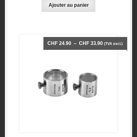
Ajouter au panier
Plage
CHF
24.90
–
CHF
33.90
(TVA excl.)
de
prix :
CHF 24.90
à
CHF 33.90