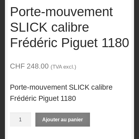
Porte-mouvement
SLICK calibre
Frédéric Piguet 1180
CHF
248.00
(TVA excl.)
Porte-mouvement SLICK calibre
Frédéric Piguet 1180
quantité
A
Ajouter au panier
de
l
Porte-
t