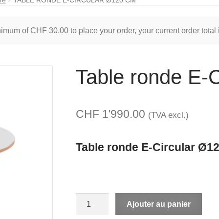
inimum of
CHF
30.00
to place your order, your current order total
Table ronde E-
CHF
1'990.00
(TVA excl.)
Table ronde E-Circular Ø1
quantité
A
Ajouter au panier
de
l