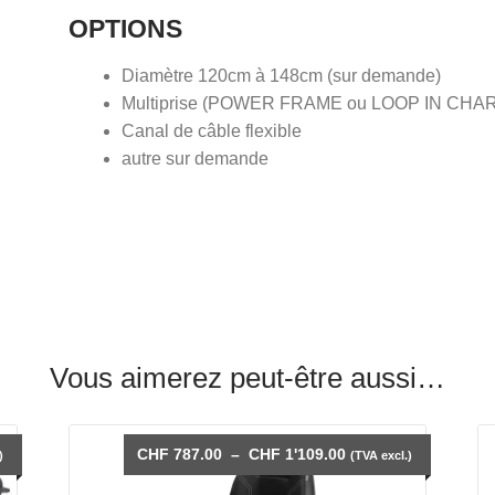
OPTIONS
Diamètre 120cm à 148cm (sur demande)
Multiprise (POWER FRAME ou LOOP IN CHARGE 
Canal de câble flexible
autre sur demande
Vous aimerez peut-être aussi…
Plage
CHF
787.00
–
CHF
1'109.00
)
(TVA excl.)
de