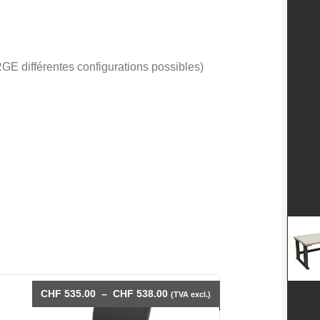
différentes configurations possibles)
Plage
CHF
535.00
–
CHF
538.00
(TVA excl.)
de