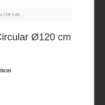
 is
CHF
0.00
.
Circular Ø120 cm
20cm