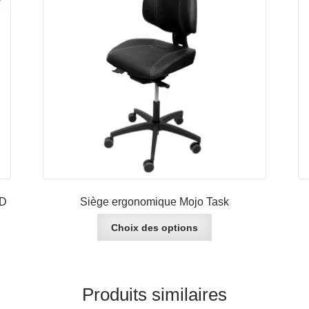
prix :
CHF 787.00
à
CHF 1'109.00
/D
Siège ergonomique Mojo Task
Ce
Choix des options
produit
a
plusieurs
variations.
Produits similaires
Les