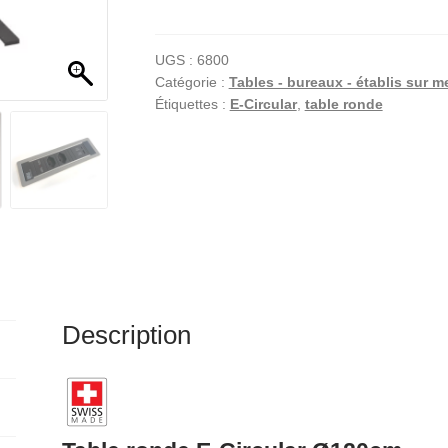
Table
t
ronde
e
E-
r
UGS :
6800
Catégorie :
Tables - bureaux - établis sur m
Circular
n
Étiquettes :
E-Circular
,
table ronde
Ø120
a
cm
t
i
v
e
:
Description