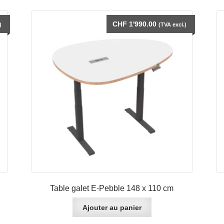
options
peuvent
CHF
1'990.00
être
)
(TVA excl.)
choisies
sur
la
page
du
produit
Table galet E-Pebble 148 x 110 cm
Ajouter au panier