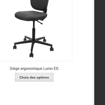
prix :
CHF 535.00
à
CHF 538.00
Siège ergonomique Lumo EE
Ce
Choix des options
produit
a
plusieurs
variations.
Les