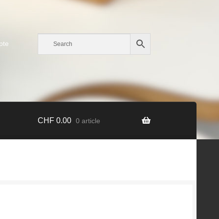
pte
CHF
0.00
0 article