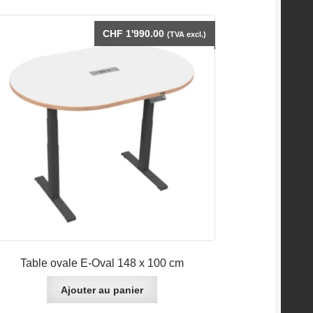
options
peuvent
CHF
1'990.00
être
(TVA excl.)
choisies
sur
la
page
du
produit
Table ovale E-Oval 148 x 100 cm
Ajouter au panier