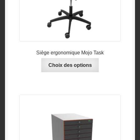
Siège ergonomique Mojo Task
Ce
Choix des options
produit
a
plusieurs
variations.
Les
options
peuvent
être
choisies
sur