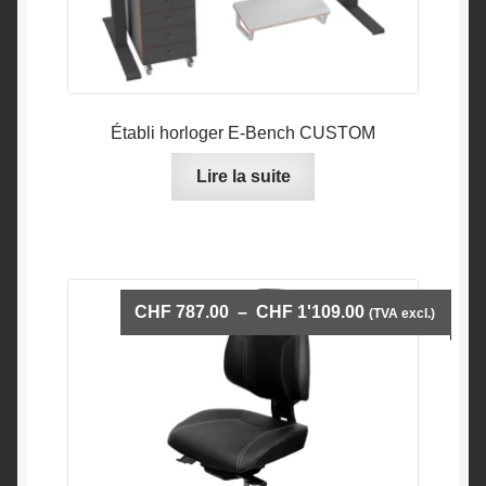
Établi horloger E-Bench CUSTOM
Lire la suite
Plage
CHF
787.00
–
CHF
1'109.00
(TVA excl.)
de
prix :
CHF 787.00
à
CHF 1'109.00