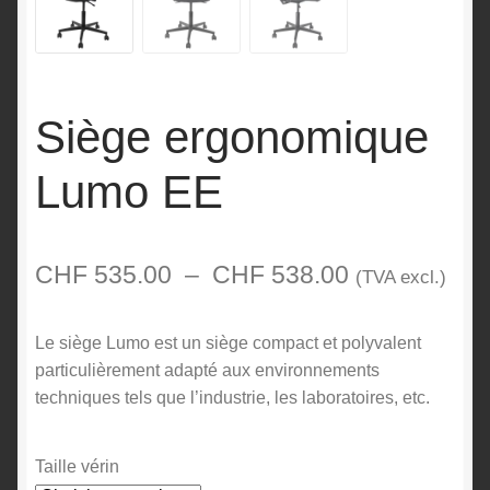
Siège ergonomique
Lumo EE
Plage
CHF
535.00
–
CHF
538.00
(TVA excl.)
de
Le siège Lumo est un siège compact et polyvalent
prix :
particulièrement adapté aux environnements
CHF 535.00
techniques tels que l’industrie, les laboratoires, etc.
à
CHF 538.00
Taille vérin