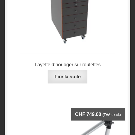
la
page
du
produit
Layette d’horloger sur roulettes
Lire la suite
CHF
749.00
(TVA excl.)