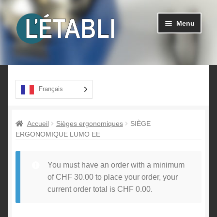
Aller
Aller
Menu
à
au
la
contenu
navigation
Ouvrir
Produits
le
menu
A propos
Français
enfant
Contact
Accueil
Sièges ergonomiques
SIÈGE
ERGONOMIQUE LUMO EE
You must have an order with a minimum
of
CHF
30.00
to place your order, your
current order total is
CHF
0.00
.