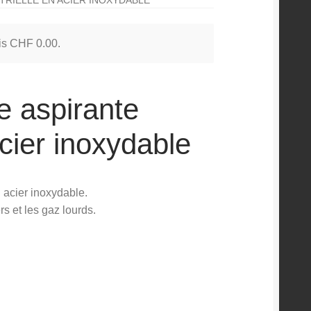
 is
CHF
0.00
.
e aspirante
acier inoxydable
 acier inoxydable.
rs et les gaz lourds.