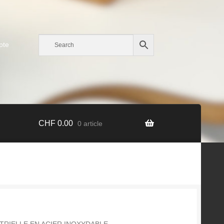
pte
CHF
0.00
0 article
TRIELLE EN ACIER INOXYDABLE