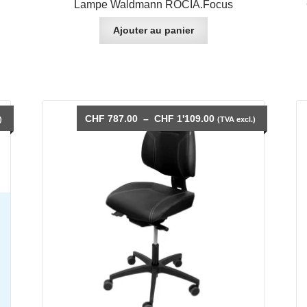
Lampe Waldmann ROCIA.Focus
Ajouter au panier
Plage
CHF
787.00
–
CHF
1'109.00
)
(TVA excl.)
de
prix :
CHF 787.00
à
CHF 1'109.00