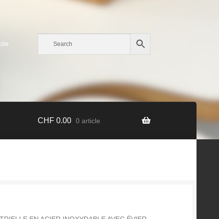
pte
CHF
0.00
0 article
TRIELLE EN ACIER INOXYDABLE AVEC ÉVIER