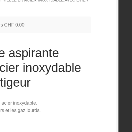
 is
CHF
0.00
.
e aspirante
acier inoxydable
tigeur
 acier inoxydable.
rs et les gaz lourds.