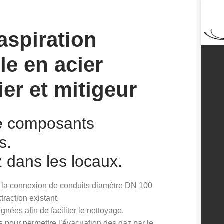
aspiration
le en acier
er et mitigeur
de composants
s.
z dans les locaux.
nt la connexion de conduits diamètre DN 100
traction existant.
gnées afin de faciliter le nettoyage.
 pour permettre l’évacuation des gaz par le