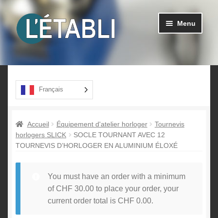
Aller
Aller
Menu
à
au
la
contenu
navigation
Ouvrir
Produits
le
menu
A propos
Français
enfant
Contact
Accueil
Équipement d'atelier horloger
Tournevis
horlogers SLICK
SOCLE TOURNANT AVEC 12
TOURNEVIS D’HORLOGER EN ALUMINIUM ÉLOXÉ
You must have an order with a minimum
of
CHF
30.00
to place your order, your
current order total is
CHF
0.00
.