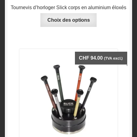
Tournevis d’horloger Slick corps en aluminium éloxés
Ce
Choix des options
produit
a
plusieurs
variations.
Les
CHF
94.00
(TVA excl.)
options
peuvent
être
choisies
sur
la
page
du
produit