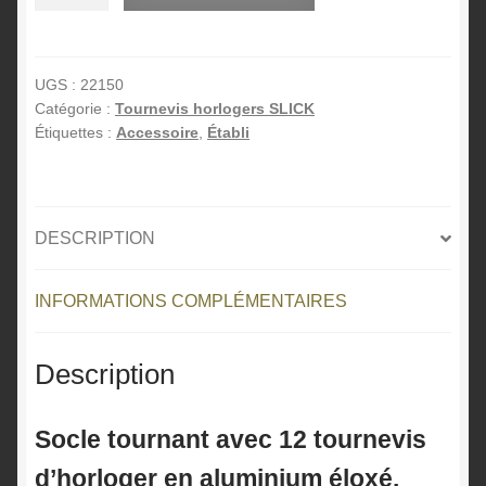
de
l
Socle
t
tournant
e
avec
r
UGS :
22150
Catégorie :
Tournevis horlogers SLICK
12
n
Étiquettes :
Accessoire
,
Établi
tournevis
a
d'horloger
t
en
i
aluminium
v
DESCRIPTION
éloxé
e
:
INFORMATIONS COMPLÉMENTAIRES
Description
Socle tournant avec 12 tournevis
d’horloger en aluminium éloxé.