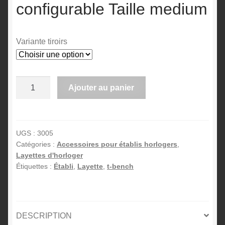
configurable Taille medium
à
CHF 1'49
Variante tiroirs
quantité
Ajouter au panier
de
A
Layette
l
d'horloger
t
configurable
UGS :
3005
e
Catégories :
Accessoires pour établis horlogers
,
Taille
Layettes d'horloger
r
medium
Étiquettes :
Établi
,
Layette
,
t-bench
n
a
t
i
DESCRIPTION
v