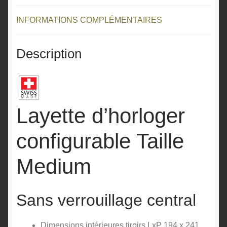
e
:
INFORMATIONS COMPLÉMENTAIRES
Description
Layette d’horloger
configurable Taille
Medium
Sans verrouillage central
Dimensions intérieures tiroirs LxP 194 x 241