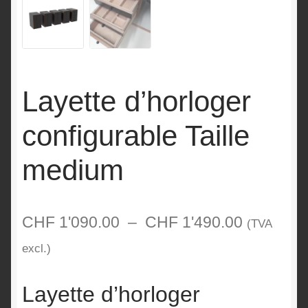
Layette d’horloger
configurable Taille
medium
Plage
CHF
1'090.00
–
CHF
1'490.00
(TVA
de
excl.)
prix :
Layette d’horloger
CHF 1'09