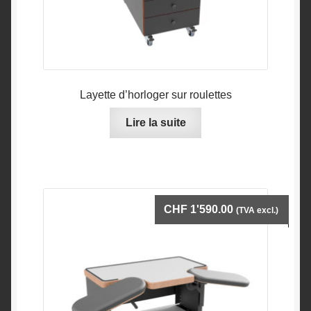
produit
Layette d’horloger sur roulettes
Lire la suite
CHF
1'590.00
(TVA excl.)