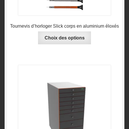
Tournevis d’horloger Slick corps en aluminium éloxés
Ce
Choix des options
produit
a
plusieurs
variations.
Les
options
peuvent
être
choisies
sur
la
page
du