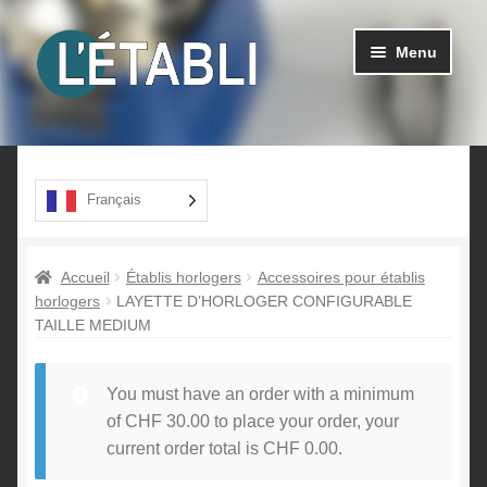
Aller
Aller
Menu
à
au
la
contenu
navigation
Ouvrir
Produits
le
menu
A propos
Français
enfant
Contact
Accueil
Établis horlogers
Accessoires pour établis
horlogers
LAYETTE D’HORLOGER CONFIGURABLE
TAILLE MEDIUM
You must have an order with a minimum
of
CHF
30.00
to place your order, your
current order total is
CHF
0.00
.