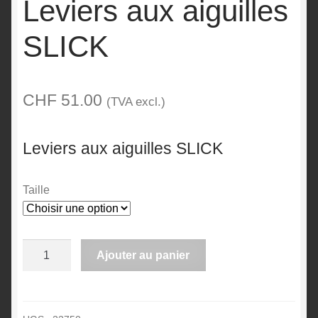
Leviers aux aiguilles
SLICK
CHF
51.00
(TVA excl.)
Leviers aux aiguilles SLICK
Taille
quantité
Ajouter au panier
de
A
Leviers
l
aux
t