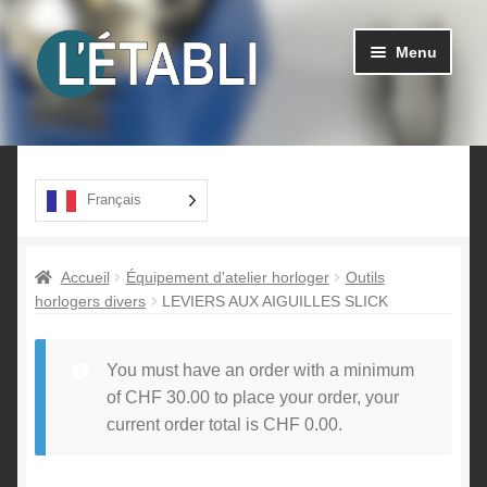
Aller
Aller
Menu
à
au
la
contenu
navigation
Ouvrir
Produits
le
menu
A propos
Français
enfant
Contact
Accueil
Équipement d'atelier horloger
Outils
horlogers divers
LEVIERS AUX AIGUILLES SLICK
You must have an order with a minimum
of
CHF
30.00
to place your order, your
current order total is
CHF
0.00
.