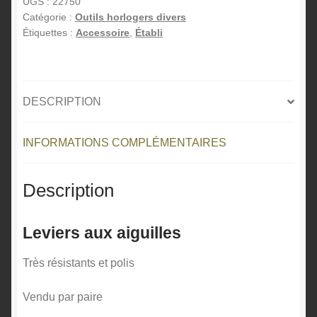
aiguilles
UGS :
22750
e
Catégorie :
Outils horlogers divers
SLICK
Étiquettes :
Accessoire
,
Établi
r
n
a
t
DESCRIPTION
i
v
e
INFORMATIONS COMPLÉMENTAIRES
:
Description
Leviers aux aiguilles
Très résistants et polis
Vendu par paire