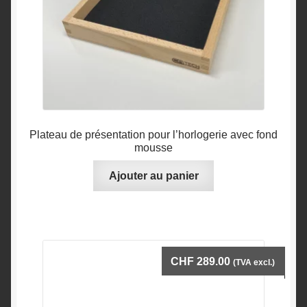
la
page
du
produit
Plateau de présentation pour l’horlogerie avec fond
mousse
Ajouter au panier
CHF
289.00
(TVA excl.)