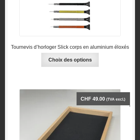
Tournevis d’horloger Slick corps en aluminium éloxés
Ce
Choix des options
produit
a
plusieurs
variations.
Les
CHF
49.00
(TVA excl.)
options
peuvent
être
choisies
sur