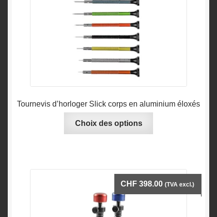
Tournevis d’horloger Slick corps en aluminium éloxés
Ce
Choix des options
produit
a
plusieurs
variations.
Les
CHF
398.00
(TVA excl.)
options
peuvent
être