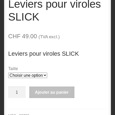
Leviers pour viroles
SLICK
CHF
49.00
(TVA excl.)
Leviers pour viroles SLICK
Taille
quantité
Ajouter au panier
de
A
Leviers
l
pour
t