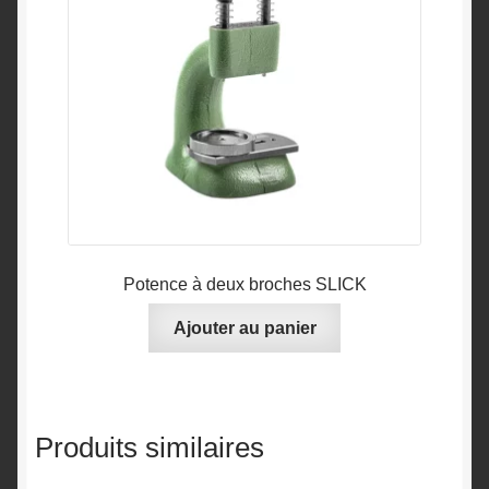
choisies
sur
la
page
du
produit
Potence à deux broches SLICK
Ajouter au panier
Produits similaires