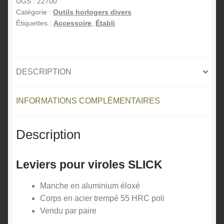
viroles
UGS :
22700
e
Catégorie :
Outils horlogers divers
SLICK
Étiquettes :
Accessoire
,
Établi
r
n
a
t
DESCRIPTION
i
v
e
INFORMATIONS COMPLÉMENTAIRES
:
Description
Leviers pour viroles SLICK
Manche en aluminium éloxé
Corps en acier trempé 55 HRC poli
Vendu par paire