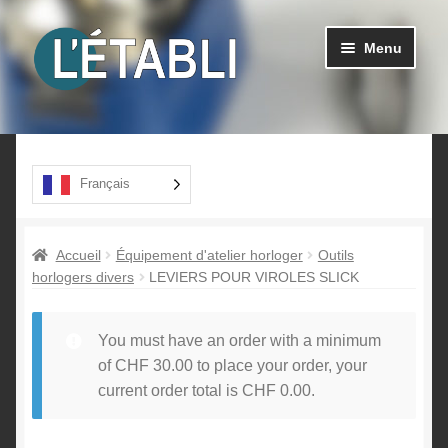
Aller
Aller
Menu
à
au
la
contenu
navigation
Ouvrir
Produits
le
menu
A propos
Français
enfant
Contact
Accueil
Équipement d'atelier horloger
Outils
horlogers divers
LEVIERS POUR VIROLES SLICK
You must have an order with a minimum
of
CHF
30.00
to place your order, your
current order total is
CHF
0.00
.