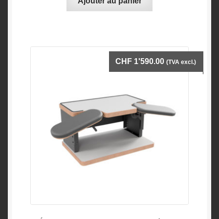
Ajouter au panier
CHF
1'590.00
(TVA excl.)