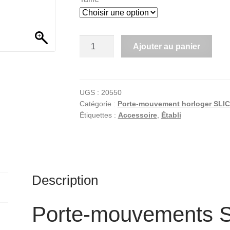
quantité
Ajouter au panier
de
A
Porte-
l
mouvements
t
SLICK
UGS :
20550
e
Catégorie :
Porte-mouvement horloger SLI
de
Étiquettes :
Accessoire
,
Établi
r
forme
n
avec
a
vis
t
d'appui
i
réglable
Description
v
e
:
Porte-mouvements S