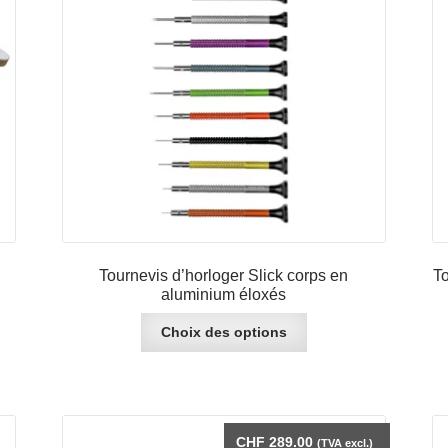
Tournevis d’horloger Slick corps en
To
aluminium éloxés
Ce
Choix des options
produit
a
plusieurs
variations.
Les
CHF
289.00
(TVA excl.)