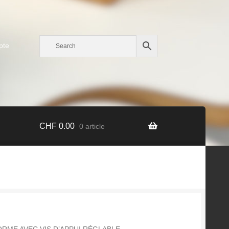
pte
CHF
0.00
0 article
RME AVEC VIS D’APPUI RÉGLABLE