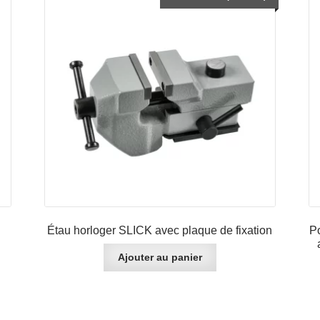
options
peuvent
être
choisies
sur
la
page
du
produit
Étau horloger SLICK avec plaque de fixation
P
Ajouter au panier