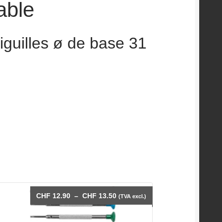
able
iguilles ø de base 31
Plage
CHF
12.90
–
CHF
13.50
(TVA excl.)
de
prix :