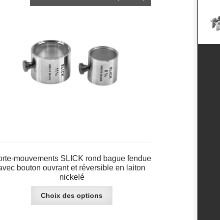
peuvent
de
être
prix :
choisies
CHF 24.90
sur
à
la
CHF 33.90
page
du
produit
orte-mouvements SLICK rond bague fendue
avec bouton ouvrant et réversible en laiton
nickelé
Ce
Choix des options
produit
a