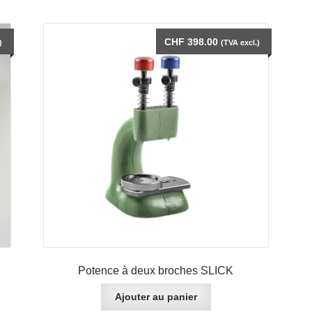
CHF
398.00
)
(TVA excl.)
Potence à deux broches SLICK
Ajouter au panier