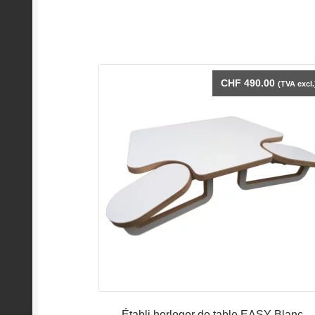
CHF
490.00
(TVA excl.
Établi horloger de table EASY Blanc