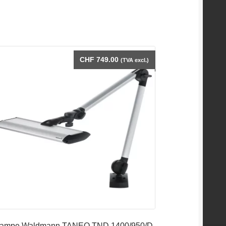
CHF
749.00
(TVA excl.)
ampe Waldmann TANEO TND 1400/950/D