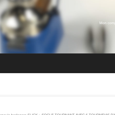
Mon com
rnevis horlogers SLICK
SOCLE TOURNANT AVEC 6 TOURNEVIS D