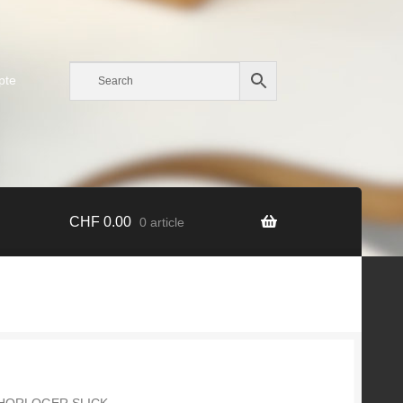
pte
CHF
0.00
0 article
’HORLOGER SLICK