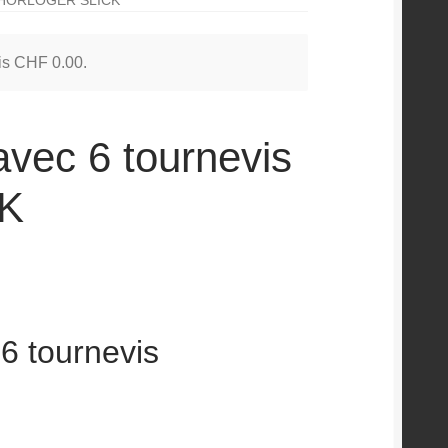
 is
CHF
0.00
.
avec 6 tournevis
CK
6 tournevis