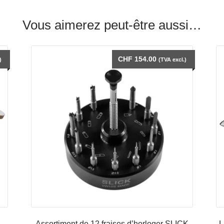
Vous aimerez peut-être aussi…
CHF
154.00
)
(TVA excl.)
Assortiment de 12 fraises d’horloger SLICK
L