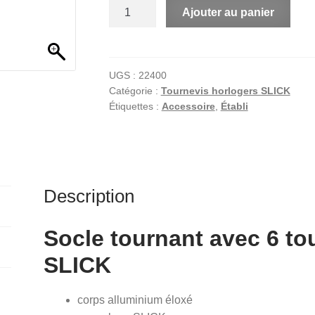
quantité
A
Ajouter au panier
de
l
Socle
t
tournant
e
avec
r
UGS :
22400
Catégorie :
Tournevis horlogers SLICK
6
n
Étiquettes :
Accessoire
,
Établi
tournevis
a
d'horloger
t
SLICK
i
v
e
Description
:
Socle tournant avec 6 to
SLICK
corps alluminium éloxé