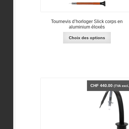
Tournevis d’horloger Slick corps en
aluminium éloxés
Ce
Choix des options
produit
a
plusieurs
variations
Les
options
peuvent
CHF
440.00
être
(TVA excl.
choisies
sur
la
page
du
produit