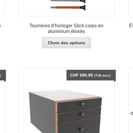
e
Tournevis d’horloger Slick corps en
É
aluminium éloxés
Ce
Choix des options
produit
a
plusieurs
variations.
Les
CHF
690.00
)
(TVA excl.)
options
peuvent
être
choisies
sur
la
page
du
produit