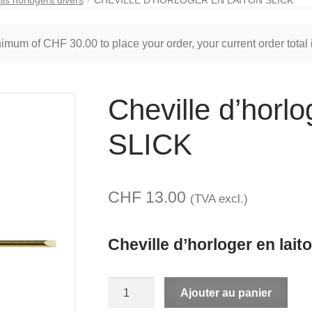
inimum of
CHF
30.00
to place your order, your current order total
Cheville d’horlo
SLICK
CHF
13.00
(TVA excl.)
Cheville d’horloger en lai
quantité
A
Ajouter au panier
de
l