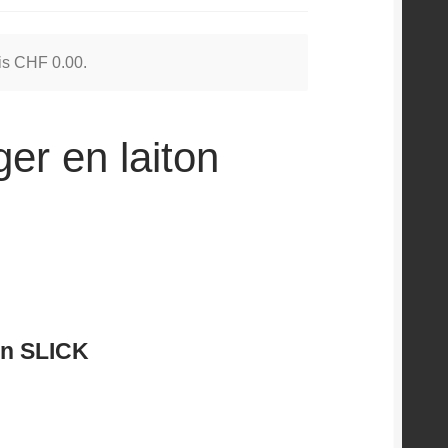
 is
CHF
0.00
.
ger en laiton
ton SLICK