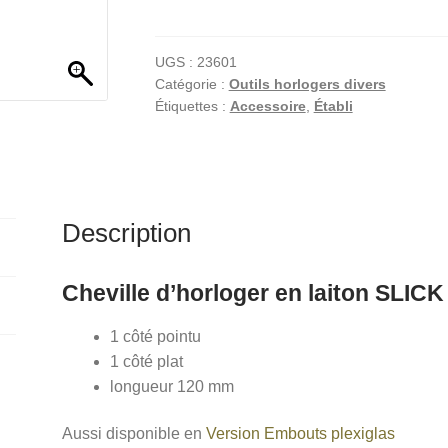
Cheville
t
d'horloger
e
en
r
UGS :
23601
Catégorie :
Outils horlogers divers
laiton
n
Étiquettes :
Accessoire
,
Établi
SLICK
a
t
i
v
e
Description
:
Cheville d’horloger en laiton SLICK
1 côté pointu
1 côté plat
longueur 120 mm
Aussi disponible en
Version Embouts plexiglas