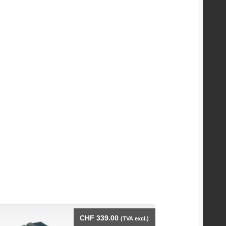
CHF
339.00
(TVA excl.)