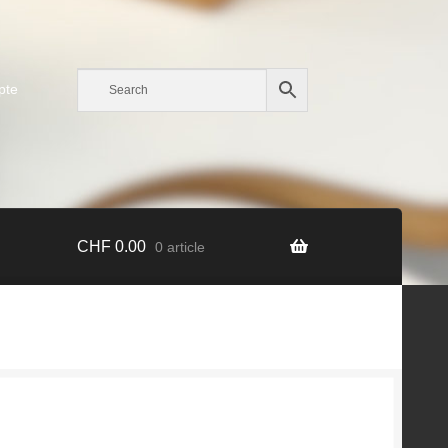
pte
CHF
0.00
0 article