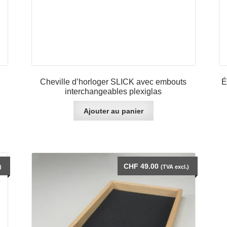
Cheville d’horloger SLICK avec embouts
É
interchangeables plexiglas
Ajouter au panier
CHF
49.00
)
(TVA excl.)