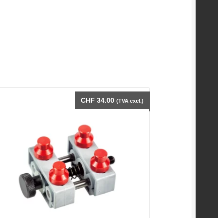
CHF
34.00
(TVA excl.)