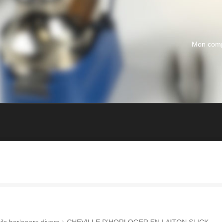
Mon com
ils horlogers divers
CHEVILLE D’HORLOGER EN LAITON SLICK