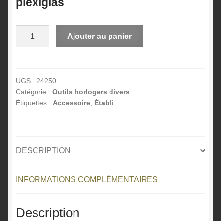
plexiglas
quantité
A
Ajouter au panier
de
l
Cheville
t
d'horloger
e
SLICK
r
UGS :
24250
Catégorie :
Outils horlogers divers
avec
n
Étiquettes :
Accessoire
,
Établi
embouts
a
interchangeables
t
plexiglas
i
v
DESCRIPTION
e
:
INFORMATIONS COMPLÉMENTAIRES
Description