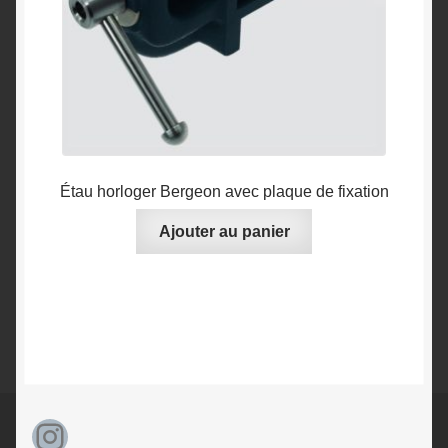
la
page
du
produit
Étau horloger Bergeon avec plaque de fixation
Ajouter au panier
Instagram