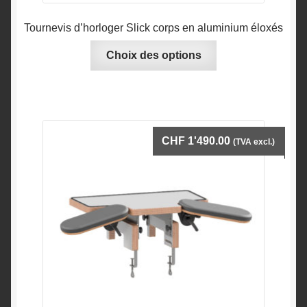
Tournevis d’horloger Slick corps en aluminium éloxés
Ce
Choix des options
produit
a
plusieurs
variations.
Les
CHF
1'490.00
(TVA excl.)
options
peuvent
être
choisies
sur
la
page
du
produit