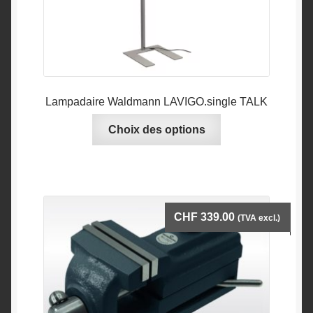
Lampadaire Waldmann LAVIGO.single TALK
Ce
Choix des options
produit
a
plusieurs
variations.
Les
CHF
339.00
(TVA excl.)
options
peuvent
être
choisies
sur