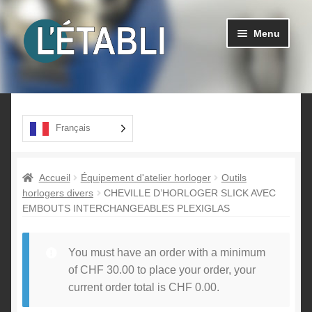
Aller
Aller
Menu
à
au
la
contenu
navigation
Ouvrir
Produits
le
menu
A propos
Français
enfant
Contact
Accueil
Équipement d'atelier horloger
Outils
horlogers divers
CHEVILLE D’HORLOGER SLICK AVEC
EMBOUTS INTERCHANGEABLES PLEXIGLAS
You must have an order with a minimum
of
CHF
30.00
to place your order, your
current order total is
CHF
0.00
.