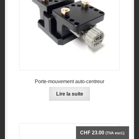
choisies
sur
la
page
du
produit
Porte-mouvement auto-centreur
Lire la suite
CHF
23.00
(TVA excl.)