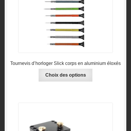
Tournevis d’horloger Slick corps en aluminium éloxés
Ce
Choix des options
produit
a
plusieurs
variations.
Les
options
peuvent
être