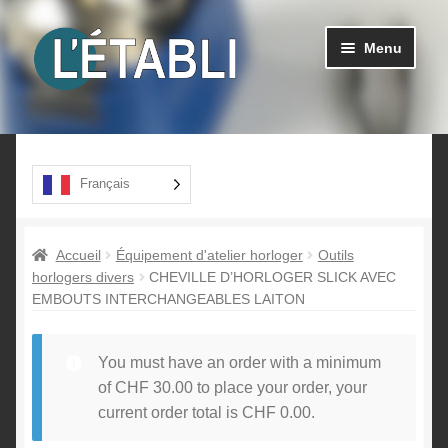
Aller
Aller
Menu
à
au
la
contenu
navigation
Ouvrir
Produits
le
menu
A propos
Français
enfant
Contact
Accueil
Équipement d'atelier horloger
Outils
horlogers divers
CHEVILLE D’HORLOGER SLICK AVEC
EMBOUTS INTERCHANGEABLES LAITON
You must have an order with a minimum
of
CHF
30.00
to place your order, your
current order total is
CHF
0.00
.