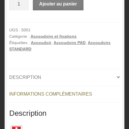
quantité
A
Ajouter au panier
de
l
Ensemble
t
accoudoirs
e
horlogers
r
UGS :
5001
Catégorie :
Accoudoirs et fixations
PAD
n
Étiquettes :
Accoudoir
,
Accoudoirs PAD
,
Accoudoirs
a
STANDARD
t
i
v
e
DESCRIPTION
:
INFORMATIONS COMPLÉMENTAIRES
Description