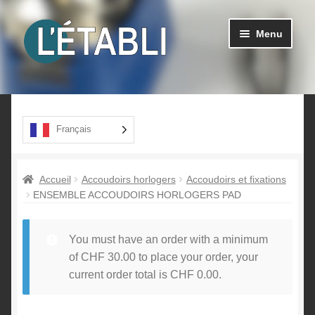
Aller
Aller
Menu
à
au
la
contenu
navigation
Ouvrir
Produits
le
menu
A propos
Français
enfant
Contact
Accueil
Accoudoirs horlogers
Accoudoirs et fixations
ENSEMBLE ACCOUDOIRS HORLOGERS PAD
You must have an order with a minimum
of
CHF
30.00
to place your order, your
current order total is
CHF
0.00
.