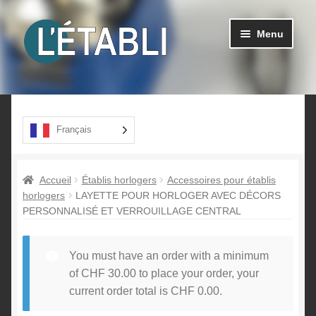
Aller
Aller
Menu
à
au
la
contenu
navigation
Ouvrir
Produits
le
menu
A propos
Français
enfant
Contact
Accueil
Établis horlogers
Accessoires pour établis
horlogers
LAYETTE POUR HORLOGER AVEC DÉCORS
PERSONNALISÉ ET VERROUILLAGE CENTRAL
You must have an order with a minimum
of
CHF
30.00
to place your order, your
current order total is
CHF
0.00
.