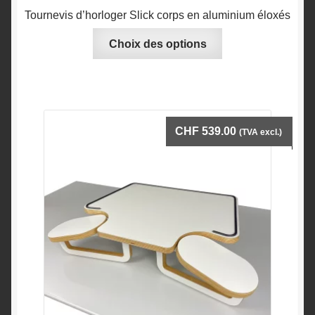
Tournevis d’horloger Slick corps en aluminium éloxés
Ce
Choix des options
produit
a
plusieurs
variations.
Les
CHF
539.00
(TVA excl.)
options
peuvent
être
choisies
sur
la
page
du
produit